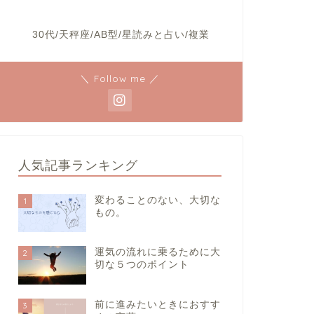
30代/天秤座/AB型/星読みと占い/複業
＼ Follow me ／
人気記事ランキング
変わることのない、大切な
1
もの。
運気の流れに乗るために大
2
切な５つのポイント
前に進みたいときにおすす
3