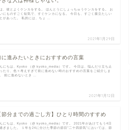
好きな人は神様じゃない。
は、彼とよくケンカをする。 ほんとうにしょっちゅうケンカをする。 お
いにものすごく短気で、すぐケンカになる。 今日も、すごく腹立たしい
とがあった。 私的には、ちょ …
2021年1月29日
前に進みたいときにおすすめの言葉
んにちは、Kyoko （@ kyoko_media）です。 今日は、悩んだり立ち止
ったり、色々考えすぎて前に進めない時のおすすめの言葉をご紹介しま
。 前に進めないとき …
2021年1月12日
【節分までの過ごし方】ひとり時間のすすめ
んにちは、Kyoko （@ kyoko_media）です。 2021年があけてもう4日
過ぎました。 １年を24に分けた季節の節目”二十四節気”においては、節