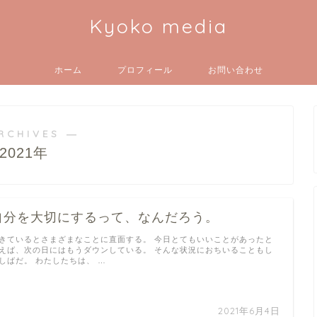
Kyoko media
ホーム
プロフィール
お問い合わせ
RCHIVES ―
2021年
自分を大切にするって、なんだろう。
きているとさまざまなことに直面する。 今日とてもいいことがあったと
えば、次の日にはもうダウンしている。 そんな状況におちいることもし
しばだ。 わたしたちは、 …
2021年6月4日