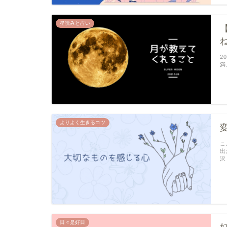
星読みと占い
2
満
よりよく生きるコツ
こ
出
沢
日々是好日