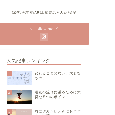
30代/天秤座/AB型/星読みと占い/複業
＼ Follow me ／
人気記事ランキング
変わることのない、大切な
1
もの。
運気の流れに乗るために大
2
切な５つのポイント
前に進みたいときにおすす
3