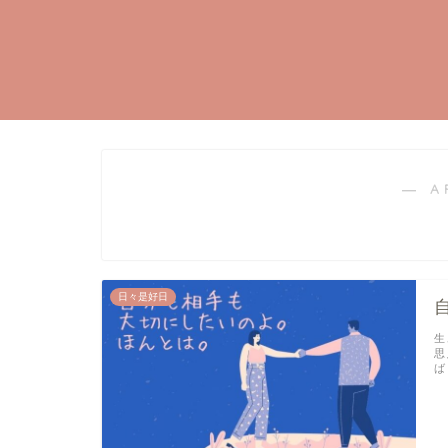
― A
日々是好日
生
思
ば