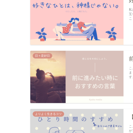
私
互
こ
日々是好日
こ
ま
す
よりよく生きるコツ
こ
が