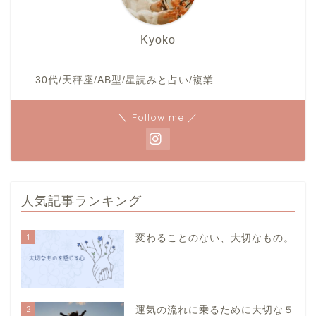
Kyoko
30代/天秤座/AB型/星読みと占い/複業
＼ Follow me ／
人気記事ランキング
1
変わることのない、大切なもの。
2
運気の流れに乗るために大切な５